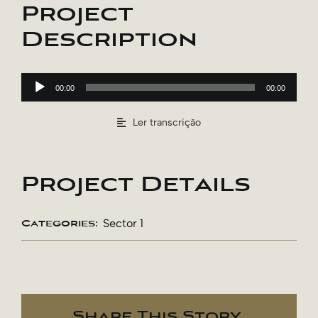
Project
Description
Reprodutor
de
00:00
00:00
áudio
Ler transcrição
Project Details
Sector 1
Categories:
Share This Story,