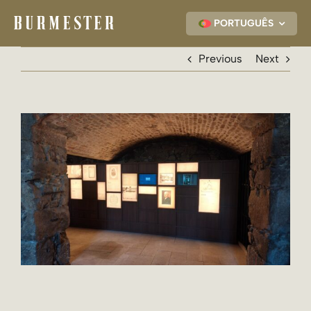
Skip
to
PORTUGUÊS
content
Previous
Next
View
Larger
Image