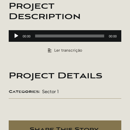
Project
Description
Reprodutor
de
00:00
00:00
áudio
Ler transcrição
Project Details
Sector 1
Categories:
Share This Story,