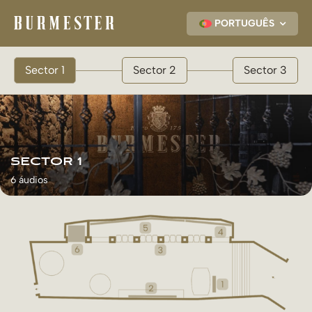
Skip
to
PORTUGUÊS
content
Sector 1
Sector 2
Sector 3
SECTOR 1
6 áudios