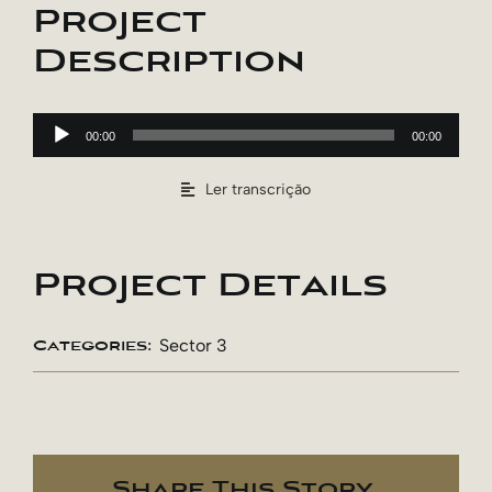
Project
Description
Reprodutor
de
00:00
00:00
áudio
Ler transcrição
Project Details
Sector 3
Categories:
Share This Story,