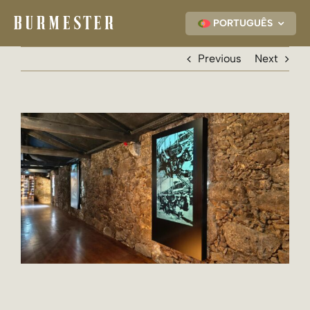
Skip
to
PORTUGUÊS
content
Previous
Next
View
Larger
Image